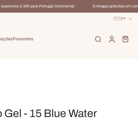
eriores a 30€ para Portugal Continental
Entregas gratuitas em compra
🇵🇹PT
moções
Presentes
o Gel - 15 Blue Water