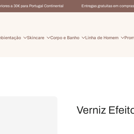
es a 30€ para Portugal Continental
Entregas gratuitas em compras sup
bientação
Skincare
Corpo e Banho
Linha de Homem
Pro
Verniz Efeit