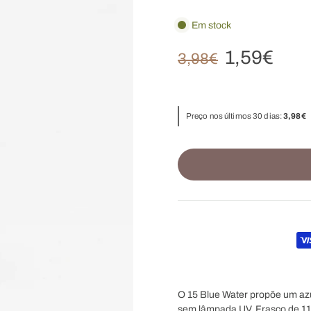
Em stock
1,59€
3,98€
Preço nos últimos 30 dias:
3,98€
O 15 Blue Water propõe um azu
sem lâmpada UV. Frasco de 11 