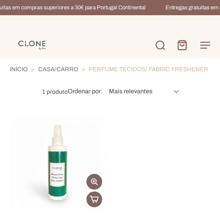
uitas em compras superiores a 30€ para Portugal Continental
Entregas gratuitas em 
INÍCIO
>
CASA/CARRO
>
PERFUME TECIDOS/ FABRIC FRESHENER
Ordenar por:
1 produto