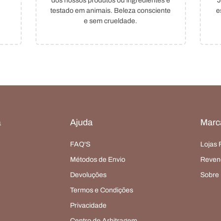
dos nossos produtos ou ingredientes é
J
testado em animais. Beleza consciente
e
e sem crueldade.
a
Ajuda
Marc
FAQ'S
Lojas 
Métodos de Envio
Reven
Devoluções
Sobre
Termos e Condições
Privacidade
Centro de Arbitragem