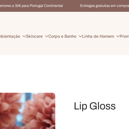
res a 30€ para Portugal Continental
Entregas gratuitas em compras su
bientação
Skincare
Corpo e Banho
Linha de Homem
Pro
Lip Gloss