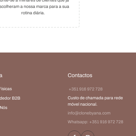
unte-se a milhares de clientes que já
scolheram a nossa marca para a sua
rotina diária.
a
Contactos
Físicas
+351 916 972 728
Custo de chamada para rede
dedor B2B
móvel nacional.
 Nós
info@clonebyana.com
Whatsapp: +351 916 972 728