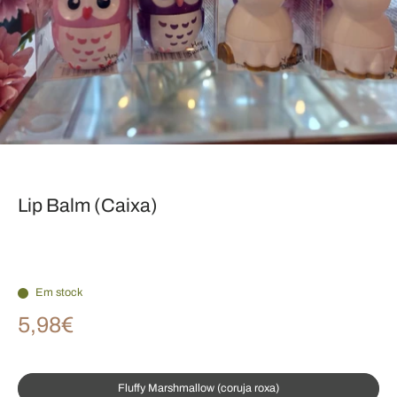
Lip Balm (Caixa)
Em stock
5,98€
Fluffy Marshmallow (coruja roxa)