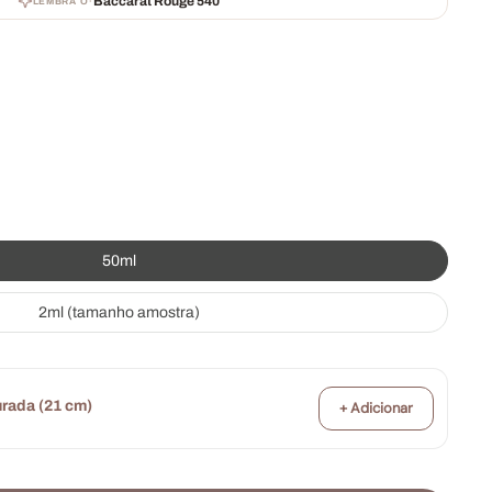
·
Baccarat Rouge 540
LEMBRA O
50ml
2ml (tamanho amostra)
rada (21 cm)
+ Adicionar