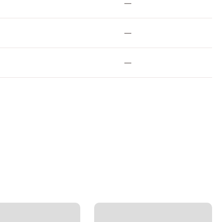
—
—
—