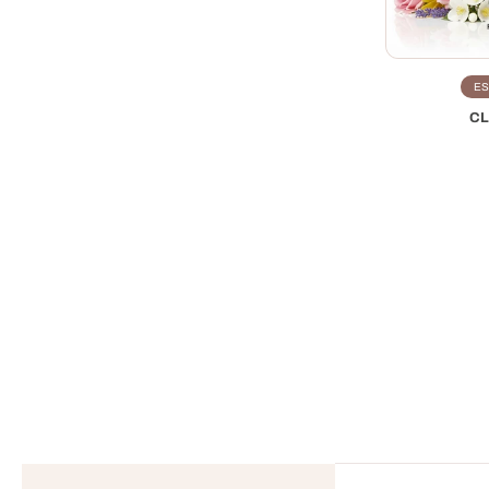
ES
CL