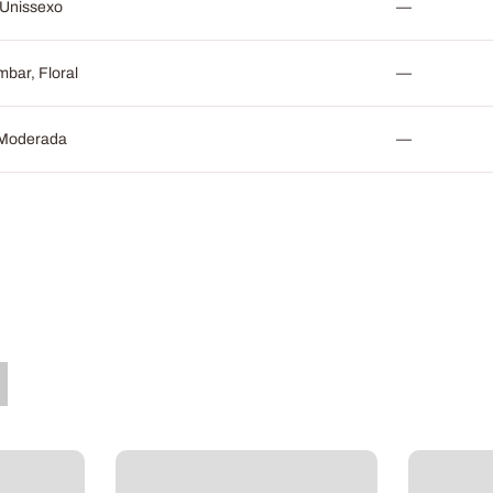
Unissexo
—
bar, Floral
—
Moderada
—