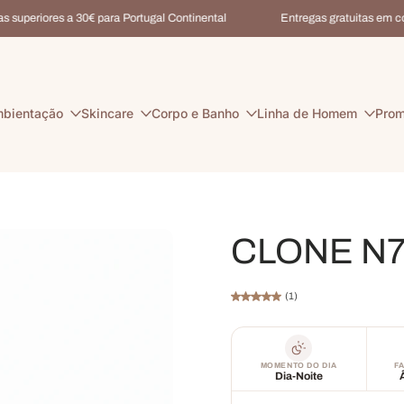
uperiores a 30€ para Portugal Continental
Entregas gratuitas em comp
bientação
Skincare
Corpo e Banho
Linha de Homem
Pro
CLONE N7
(1)
MOMENTO DO DIA
FA
Dia-Noite