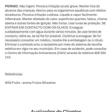
PERIGO
: Não ingerir. Provoca irritação ocular grave. Manter fora do
alcance das crianças. Nocivo para os organismos aquáticos com efeitos
duradouros. Provoca irritação cutânea. Líquido e vapor facilmente
inflamáveis. Manter afastado do calor, superfícies quentes, faísca, chama
aberta e outras fontes de ignição. Não fumar. Usar luvas de proteção. SE
ENTRAR EM CONTACTO COM OS OLHOS: Enxaguar
cuidadosamente com água durante vários minutos. Se usar lentes de
contacto, retire-as, se tal lhe for possível. Continue a enxaguar. Se for
necessário consultar um médico, mostre-lhe a embalagem ou o rótulo.
Eliminar o conteúdo e/ou o recipiente por meio do sistema de recolha
seletiva em vigor no seu município. Em caso de acidente, pode consultar
o Centro de Informação Antivenenos (CIAV) através do telefone 808 250
143.
Referências:
Wild Fruits - aroma Frutos Silvestres
Avaliações de Clientes