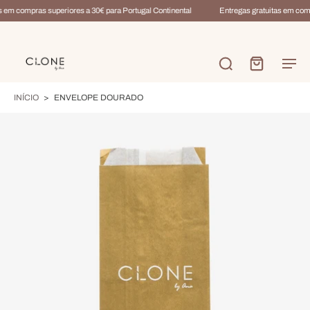
 em compras superiores a 30€ para Portugal Continental
Entregas gratuitas em compr
INÍCIO
>
ENVELOPE DOURADO