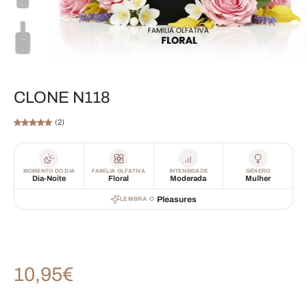
CLONE N118
(2)
MOMENTO DO DIA
FAMÍLIA OLFATIVA
INTENSIDADE
GÉNERO
Dia-Noite
Floral
Moderada
Mulher
·
Pleasures
LEMBRA O
10,95€