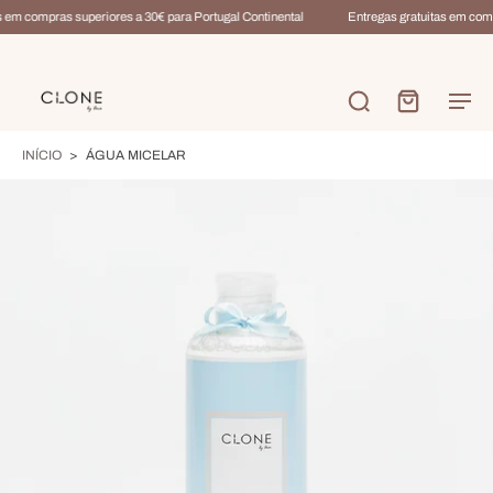
 em compras superiores a 30€ para Portugal Continental
Entregas gratuitas em compr
INÍCIO
>
ÁGUA MICELAR